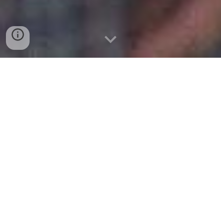
◎
各中学校の管理職、進路の先
生方へ
現在
、新しい学校紹介パンフレ
ットをお届けしています。
数量不足等の場合は、お気軽に
ご連絡ください。
◎
大学等へ進学する学力、
あるい
就職に役立つ学力、
は
を西和清陵高校の3年間で培い