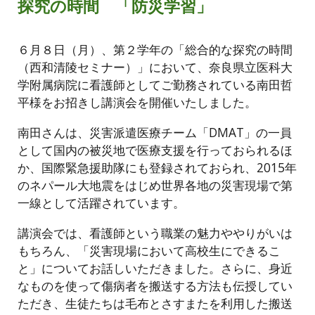
探究の時間 「防災学習」
６月８日（月）、第２学年の「総合的な探究の時間
（西和清陵セミナー）」において、奈良県立医科大
学附属病院に看護師としてご勤務されている南田哲
平様をお招きし講演会を開催いたしました。
南田さんは、災害派遣医療チーム「DMAT」の一員
として国内の被災地で医療支援を行っておられるほ
か、国際緊急援助隊にも登録されておられ、2015年
のネパール大地震をはじめ世界各地の災害現場で第
一線として活躍されています。
講演会では、看護師という職業の魅力ややりがいは
もちろん、「災害現場において高校生にできるこ
と」についてお話しいただきました。さらに、身近
なものを使って傷病者を搬送する方法も伝授してい
ただき、生徒たちは毛布とさすまたを利用した搬送