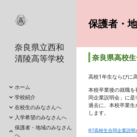
Sk
保護者・
奈良県立西和
奈良県高校生
清陵高等学校
高校1年生ならびに
ホーム
本校卒業後の就職を
学校紹介
同企業説明会」に是
過去に、本校卒業生
在校生のみなさんへ
します。
入学希望のみなさんへ
保護者・地域のみなさん
R7高校生合同企業説明会
へ